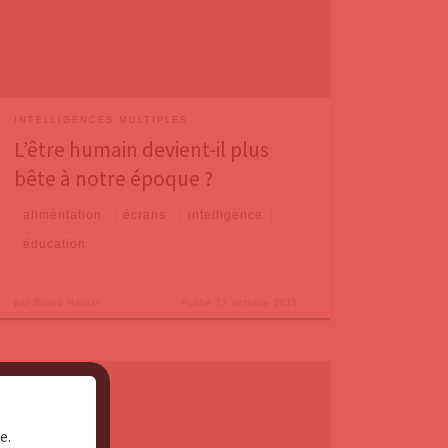
chercheurs, en particulier les Norvégiens Bernt
Bratsberg et Ole Rogeberg dans une étude publiée
dans la revue américaine
INTELLIGENCES MULTIPLES
L’être humain devient-il plus
bête à notre époque ?
alimentation
écrans
intelligence
éducation
par
Bruno Hourst
Publié
17 octobre 2018
Dans un premier billet, nous avons vu que notre
cerveau n’est pas, comme un ordinateur, purement
e.
rationnel, et que le considérer comme tel nous