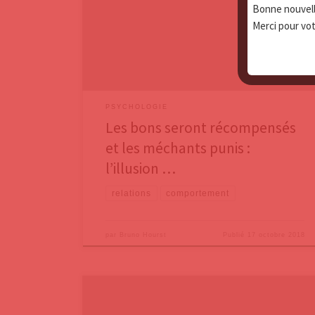
qu’aux mauvaises personnes et les bonnes choses
Bonne nouvelle
qu’aux bonnes personnes. C’est – hélas – un biais
Merci pour votr
cognitif, connu sous le nom de Croyance en un monde
juste ou Hypothèse du monde juste. Autrement
PSYCHOLOGIE
Les bons seront récompensés
et les méchants punis :
l’illusion …
relations
comportement
par
Bruno Hourst
Publié
17 octobre 2018
Toutes les campagnes de santé publique ou les grands