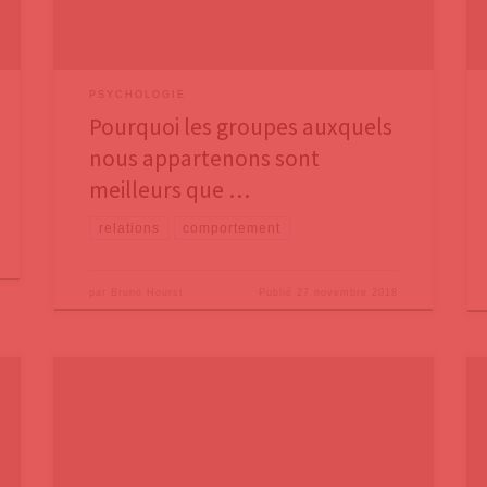
/ pays réussit, c’est parce que cette personne a du
PSYCHOLOGIE
Pourquoi les groupes auxquels
nous appartenons sont
meilleurs que …
relations
comportement
par
Bruno Hourst
Publié
27 novembre 2018
Dans un premier billet, nous avons commencé à suivre
l’Américain Daniel Coyle, auteur de The Culture Code:
The Secrets of Highly Successful Groups, dans lequel il
recherche les clés des équipes ultra-performantes. Il a