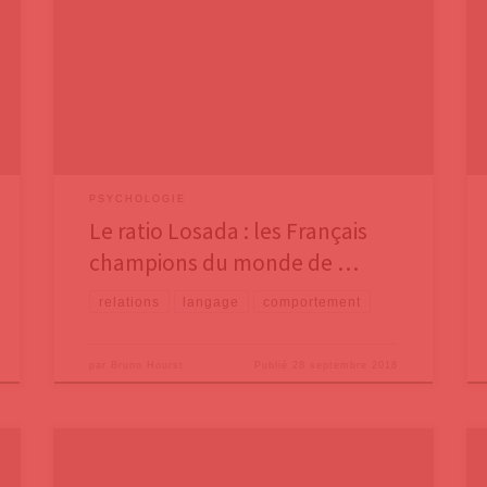
ancien directeur du Centre de recherche avancée
(CFAR) à l’université Ann Arbor au Michigan (États-Unis).
Avec la psychologue Barbara Fredrickson, il a
développé l’idée qu’il existe un rapport idéal entre
les phrases positives et les phrases négatives
échangées entre deux personnes pour que
PSYCHOLOGIE
Le ratio Losada : les Français
champions du monde de …
relations
langage
comportement
par
Bruno Hourst
Publié
28 septembre 2018
Dans deux précédents billets, nous avons présenté le