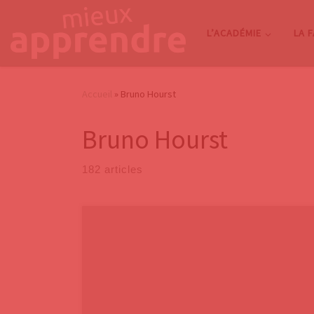
Passer au contenu
L’ACADÉMIE
LA 
Accueil
»
Bruno Hourst
Bruno Hourst
182 articles
Dans deux précédents billets, nous avons suivi
l’Américain Cal Newport et sa proposition de
« minimalisme digital« , avec son livre : Digital
Minimalism: Choosing a Focused Life in a Noisy World.
Dans le premier billet, nous avons présenté les trois
points de son manifeste du minimalisme digital : 1.1