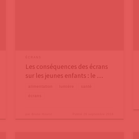
cri d’alarme de praticiens et de chercheurs français,
ainsi que des premières conséquences de la
surexposition aux écrans sur les enfants sur le
sommeil.Continuons de faire l’inventaire des
conséquences de la surexposition aux écrans sur les
enfants.2. Influence sur le cœurLa Fédération
ÉCRANS
Les conséquences des écrans
sur les jeunes enfants : le …
alimentation
lumière
santé
écrans
par
Bruno Hourst
Publié
28 septembre 2018