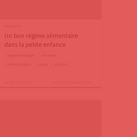
(Grande-Bretagne),
PARENTS
Un bon régime alimentaire
dans la petite enfance
apprentissage
cerveau
alimentation
santé
enfant
par
Bruno Hourst
Publié
27 novembre 2018
Il est courant et banal de parler d’esprit d’équipe dans
le monde du travail. Mais, après tout, une famille est, à
sa manière, également une équipe. Quel rapport et
quelles analogies intéressantes peut-on trouver entre