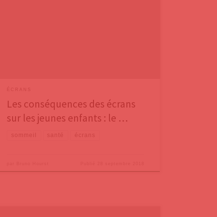
Monde », de nombreux chercheurs et praticiens
français sur les conséquences physiologiques,
psychiques et relationnelles, jusqu’alors sous-
estimées, d’une exposition des jeunes enfants aux
nombreux écrans qui peuplent leur environnement.
Voyons de plus près les
ÉCRANS
Les conséquences des écrans
sur les jeunes enfants : le …
sommeil
santé
écrans
par
Bruno Hourst
Publié
28 septembre 2018