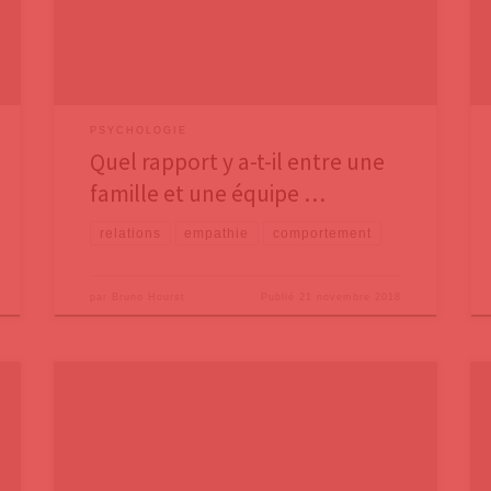
constaté que tous les groupes ultra-performants
avaient tous en commun trois éléments-clés. Dans le
premier billet,
PSYCHOLOGIE
Quel rapport y a-t-il entre une
famille et une équipe …
relations
empathie
comportement
par
Bruno Hourst
Publié
21 novembre 2018
On sait maintenant que le cerveau a deux
caractéristiques majeures : la malléabilité et la
neuroplasticité. La malléabilité est la capacité du
cerveau à changer à la suite d’une expérience qui