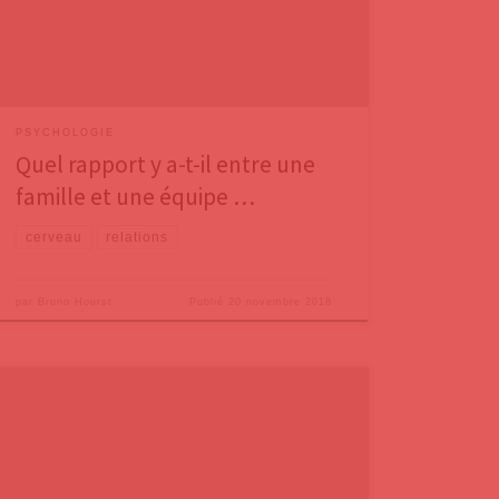
les deux concepts de « famille » et d’« équipe » ? Si
l’on parle par exemple de confiance, d’unité
PSYCHOLOGIE
Quel rapport y a-t-il entre une
famille et une équipe …
cerveau
relations
par
Bruno Hourst
Publié
20 novembre 2018
On en parle à la télévision et dans les journaux : le Q.I.
(Quotient Intellectuel) moyen de la population
mondiale a baissé de manière inquiétante ces
dernières années. C’est ce qu’ont constaté plusieurs