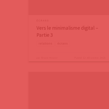
Utiliser les appareils lorsque
ÉCRANS
Vers le minimalisme digital –
Partie 3
relations
écrans
par
Bruno Hourst
Publié
12 décembre 2018
Le syndrome du savant acquis pose aux scientifiques
des questions vertigineuses. Il arrive que des
personnes ayant une déficience mentale grave,
comme un trouble autistique, ont un « îlot de génie »
qui contraste nettement avec leur handicap global.
Statistiquement, il semblerait qu’une personne autiste