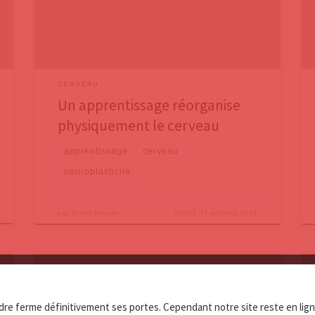
s’étend sur le long terme, par exemple une exposition
répétée au stress ou à une mauvaise nutrition. La
neuroplasticité concerne
CERVEAU
Un apprentissage réorganise
physiquement le cerveau
apprentissage
cerveau
neuroplasticité
par
Bruno Hourst
Publié
17 octobre 2018
Dans deux premiers billets, nous avons vu que notre
cerveau n’est pas, comme un ordinateur, purement
re ferme définitivement ses portes. Cependant notre site reste en lign
rationnel, et que le considérer comme tel nous