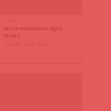
les chercheurs, depuis
ÉCRANS
Vers le minimalisme digital –
Partie 1
relations
santé
écrans
par
Bruno Hourst
Publié
10 décembre 2018
Même si le bon sens et l’intuition nous pousseraient à
voir un rapport évident entre la qualité de
l’alimentation dans la petite enfance et le
développement de l’intelligence, il y a peu de
recherches qui ont approfondi le sujet. Une étude,
dirigée par Kate Northstone de l’Université de Bristol