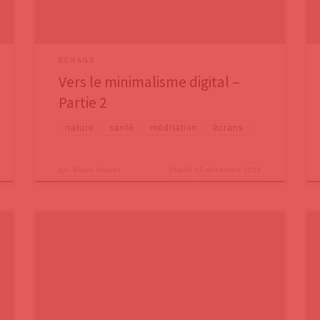
lorsque nous avons
ÉCRANS
Vers le minimalisme digital –
Partie 2
nature
santé
méditation
écrans
par
Bruno Hourst
Publié
12 décembre 2018
Les psychologues utilisent une expression
particulièrement absconce, « l’erreur fondamentale
d’attribution », pour désigner un biais psychologique
subtil mais que nous mettons en œuvre fréquemment.
Nous avons une tendance générale à penser que
lorsque quelqu’un de notre groupe / famille / équipe