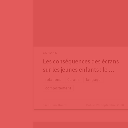
cri d’alarme de praticiens et de chercheurs français,
ainsi que des premières conséquences de la
surexposition aux écrans sur les enfants sur :• le
sommeil• le cœur, du fait de la sédentarité créée par
les écrans• la vue, avec le développement de
myopies
ÉCRANS
Les conséquences des écrans
sur les jeunes enfants : le …
relations
écrans
langage
comportement
par
Bruno Hourst
Publié
28 septembre 2018