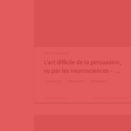
thèmes sociétaux actuels (comme le réchauffement
climatique) se heurtent à la même difficulté – et ce
blog que vous lisez rencontre également cette
difficulté – : comment convaincre et persuader ? Vous
pouvez par exemple montrer à des parents des
dizaines d’études prouvant
PSYCHOLOGIE
L’art difficile de la persuasion,
vu par les neurosciences – …
cerveau
émotions
relations
par
Bruno Hourst
Publié
16 octobre 2018
Dans trois précédents billets, nous avons présenté le