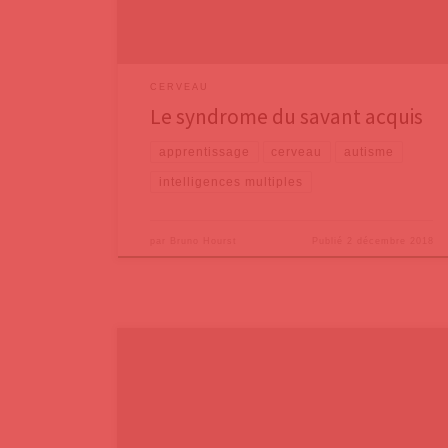
sur 10 possède des capacités remarquables à
CERVEAU
Le syndrome du savant acquis
apprentissage
cerveau
autisme
intelligences multiples
par
Bruno Hourst
Publié
2 décembre 2018
Dans deux premiers billets, nous avons suivi l’Américain
Daniel Coyle, auteur de The Culture Code: The Secrets
of Highly Successful Groups, dans lequel il recherche
les clés des équipes ultra-performantes. Il a constaté