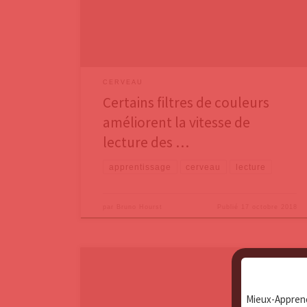
by the Colors: Overcoming Dyslexia and Other Reading
Disabilities Through the Irlen Method. Helen Irlen faisait
de l’alphabétisation d’adultes lorsqu’elle a découvert
CERVEAU
Certains filtres de couleurs
améliorent la vitesse de
lecture des …
apprentissage
cerveau
lecture
par
Bruno Hourst
Publié
17 octobre 2018
Nous avons tendance à croire que nous vivons dans un
monde juste, où les mauvaises choses n’arrivent
Mieux-Apprend