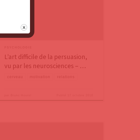
empêche de transmettre nos idées, aussi logiques et
imparables soient-elles. Nous suivons le livre The
Influential Mind: What the Brain Reveals About Our
Power to Change
PSYCHOLOGIE
L’art difficile de la persuasion,
vu par les neurosciences – …
cerveau
motivation
relations
par
Bruno Hourst
Publié
17 octobre 2018
Ronald P. Rohner est psychologue de renommée
internationale, professeur à l’Université du