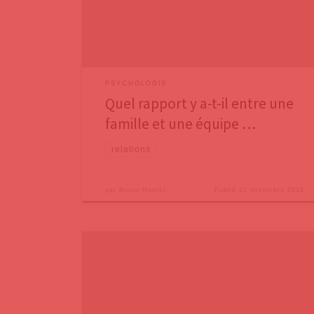
que tous les groupes ultra-performants avaient tous en
commun trois éléments-clés. Dans les deux premiers
billets, nous
PSYCHOLOGIE
Quel rapport y a-t-il entre une
famille et une équipe …
relations
par
Bruno Hourst
Publié
21 novembre 2018
Dans les années 80, j’avais découvert avec fascination
le livre d’Helen Irlen Reading by the Colors, dont une
version revue est parue en 2005 sous le titre Reading