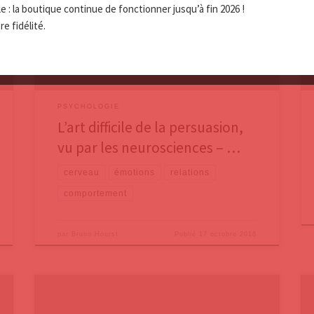
 : la boutique continue de fonctionner jusqu’à fin 2026 !
empêche de transmettre nos idées, aussi logiques et
e fidélité.
imparables soient-elles. Nous suivons le livre The
Influential Mind: What the Brain Reveals About Our
Power to Change
PSYCHOLOGIE
L’art difficile de la persuasion,
vu par les neurosciences – …
cerveau
émotions
relations
comportement
par
Bruno Hourst
Publié
17 octobre 2018
Marcial Francisco Losada est un psychologue chilien,