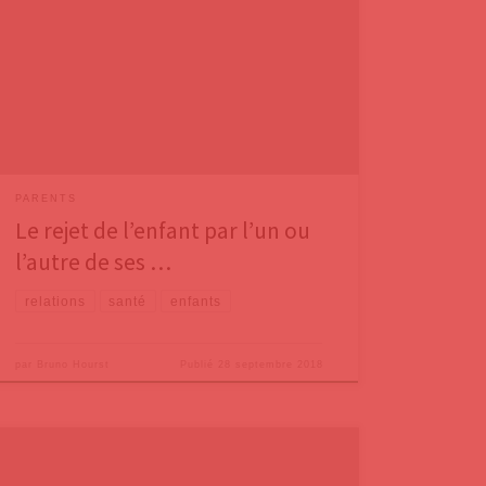
Connecticut (États-Unis). Il a également créé le Centre
d’étude sur l’acceptation et le refus entre les êtres
humains (Center for the Study of Interpersonal
Acceptance-Rejection).Dans une étude publiée dans
la revue Personality and Social Psychology et co-
signée avec
PARENTS
Le rejet de l’enfant par l’un ou
l’autre de ses …
relations
santé
enfants
par
Bruno Hourst
Publié
28 septembre 2018
Dans le billet précédent, nous avons parlé du cri
d’alarme, paru dans une Tribune du journal « Le