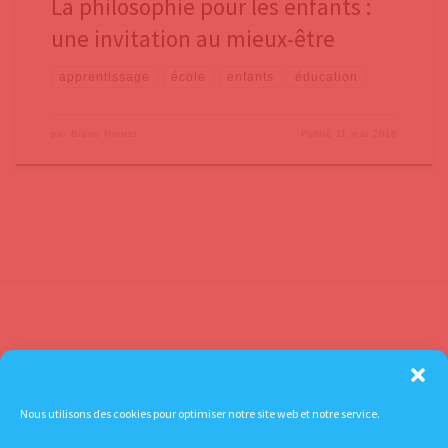
La philosophie pour les enfants :
une invitation au mieux-être
apprentissage
école
enfants
éducation
par
Bruno Hourst
Publié
11 mai 2018
Contactez-nous
Mentions légales
Nous utilisons des cookies pour optimiser notre site web et notre service.