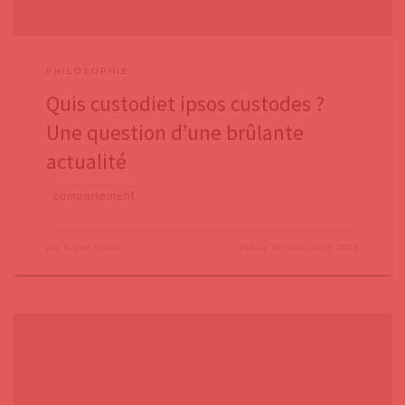
PHILOSOPHIE
Quis custodiet ipsos custodes ?
Une question d’une brûlante
actualité
comportement
par
Bruno Hourst
Publié
20 septembre 2018
Le yoga traditionnel définit cinq « Kleshas », cinq causes de souffrance