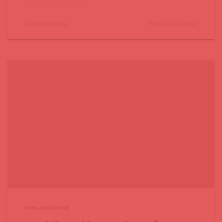
par
Bruno Hourst
Publié
11 mai 2018
La pratique de la philosophie avec les enfants n’a pas d’âge ;
cependant il est dommage de constater l’absence de philosophie dans
les programmes français du préscolaire, du primaire et du secondaire,
bien qu’il soit répandu dans une soixantaine de pays, dont le Canada
et en particulier le Québec.À rappeler que
PHILOSOPHIE