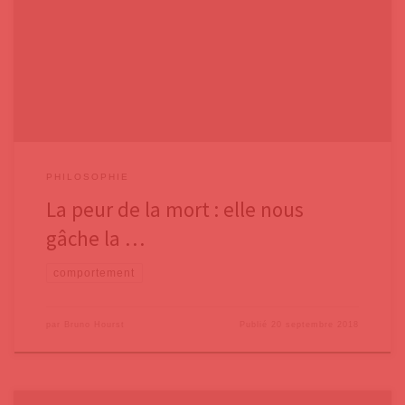
chez l’être humain.Il est intéressant de découvrir ces cinq causes de
souffrance repérées depuis la nuit des temps, et de les rapprocher –
autant que faire se peut – à notre mode de pensée européen.Les cinq
« Kleshas » sont : L’ignorance, en
PHILOSOPHIE
La peur de la mort : elle nous
gâche la …
comportement
par
Bruno Hourst
Publié
20 septembre 2018