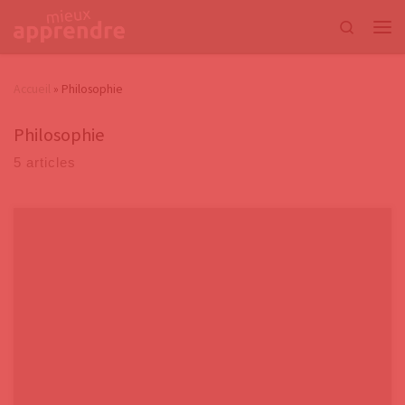
Passer au contenu
Search
Accueil
»
Philosophie
Philosophie
5 articles
Notre époque a vu se développer d’une manière exponentielle la
vidéosurveillance. Rares sont les villes, villages, lieux publics qui n’ont
pas leur batterie de caméras.Un petit exemple :Le directeur général de
l’Assistance publique-Hôpitaux de Paris (AP-HP), Martin Hirsch, a
monté un plan triennal de 30 millions d’euros pour lutter contre
l’insécurité