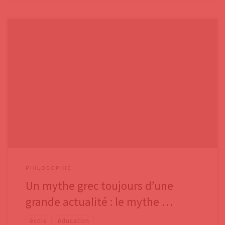
Un ami américain, excellent connaisseur de la littérature sous toutes
ses formes, me disait un jour : « à travers les mythes grecs et les pièces
de Shakespeare, tous les comportements de l’âme humaine ont été
décrits ». Il y a sans doute une grande part de vérité dans son
affirmation. Cela explique
PHILOSOPHIE
Un mythe grec toujours d’une
grande actualité : le mythe …
école
éducation