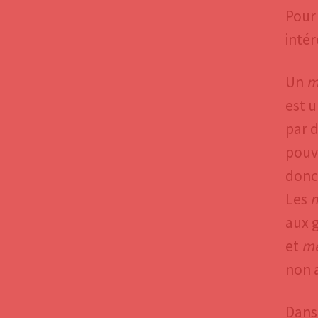
Pour 
intér
Un
m
est u
par d
pouv
donc,
Les
aux 
et
m
non a
Dans 