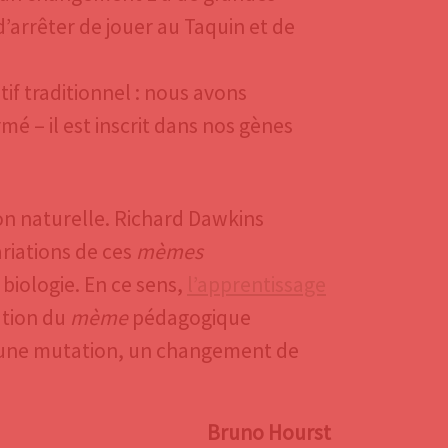
d’arrêter de jouer au Taquin et de
if traditionnel : nous avons
mé – il est inscrit dans nos gènes
on naturelle. Richard Dawkins
ariations de ces
mèmes
biologie. En ce sens,
l’apprentissage
ation du
mème
pédagogique
 une mutation, un changement de
Bruno Hourst