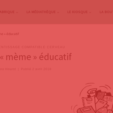
FABRIQUE
LA MÉDIATHÈQUE
LE KIOSQUE
LA BOU
e » éducatif
ENTISSAGE COMPATIBLE CERVEAU
 « mème » éducatif
no Hourst
|
Publié
2 avril 2018