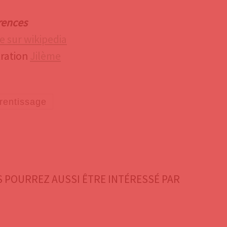
rences
 sur wikipedia
tration
Jilème
rentissage
 POURREZ AUSSI ÊTRE INTÉRESSÉ PAR