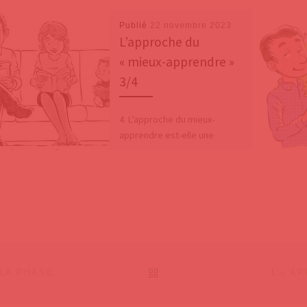
Publié
22 novembre 2023
L’approche du
« mieux-apprendre »
3/4
4. L’approche du mieux-
apprendre est-elle une
approche novatrice ?
L’approche pédagogique du «
mieux-apprendre » peut être
considérée comme
novatrice, tout en
RETOUR À LA LISTE DES
L’APPRENTISSAGE « EXPLICITE » EN DÉTAILS : 1. LA PHASE DE PRÉPARATION
L’« A