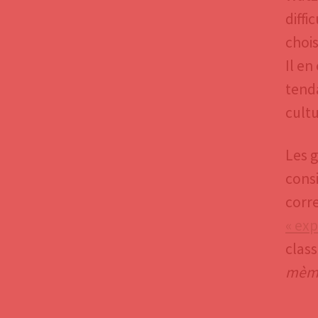
diffi
chois
Il en
tenda
cultu
Les 
cons
corr
« exp
class
mèm