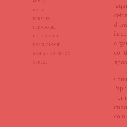
MUSIQUE
laque
NATURE
cette
PARENTS
d’ens
PÉDAGOGIE
ils c
PHILOSOPHIE
organ
PSYCHOLOGIE
cont
SANTÉ / NUTRITION
appr
STRESS
Comm
l’ap
norm
impré
comp