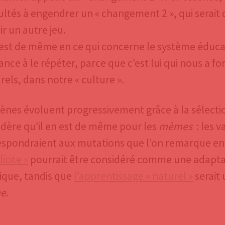
cultés à engendrer un « changement 2 », qui serait 
ir un autre jeu.
 est de même en ce qui concerne le système éducat
nce à le répéter, parce que c’est lui qui nous a for
rels, dans notre « culture ».
gènes évoluent progressivement grâce à la sélecti
idère qu’il en est de même pour les
mèmes
: les v
espondraient aux mutations que l’on remarque en 
licite »
pourrait être considéré comme une adapt
ique, tandis que
l
’apprentissage « naturel »
serait
e
.