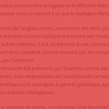
mieux comprendre la logique et la difficulté liées
essons-nous un instant à ce que le biologiste Ric
ème
(de l’anglais
meme
, association des mots
gè
n élément culturel répliqué et transmis par l’imi
’autres individus. C’est un élément d’une culture (pr
ant être considéré comme transmis par des moyens
 par l’imitation.
mèmes
ont été présentés par Dawkins comme des r
gènes, mais responsables de l’évolution de certa
émétique
sont analogues à
gène
et
génétique
, ap
ux individus biologiques.
le concept de mème, on retrouve l’une des consta