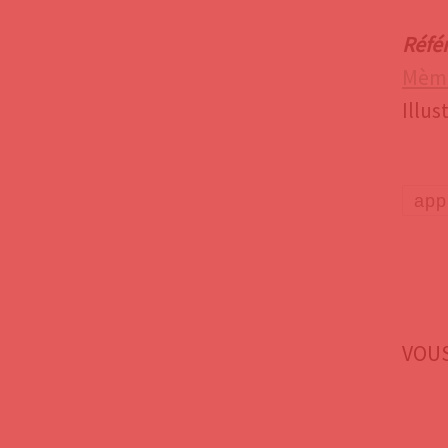
Réfé
Mème
Illus
app
VOUS