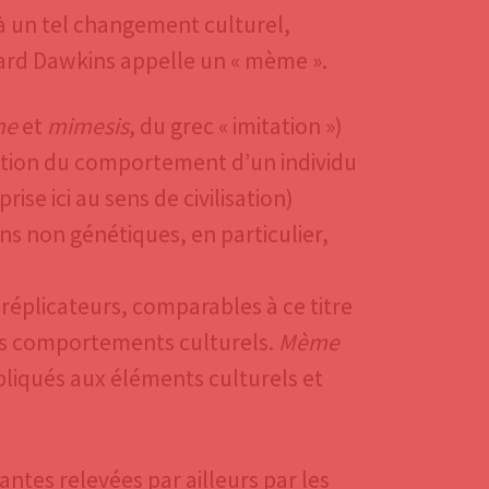
 à un tel changement culturel,
hard Dawkins appelle un « mème ».
ne
et
mimesis
, du grec « imitation »)
tation du comportement d’un individu
ise ici au sens de civilisation)
 non génétiques, en particulier,
éplicateurs, comparables à ce titre
ins comportements culturels.
Mème
pliqués aux éléments culturels et
ntes relevées par ailleurs par les