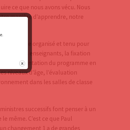
uire ce que nous avons vécu. Nous
otre manière d’apprendre, notre
e.
e de pensée organisé et tenu pour
enu par les enseignants, la fixation
s, la fragmentation du programme en
 les niveaux d’âge, l’évaluation
ironnement dans les salles de classe
ministres successifs font penser à un
e le même. C’est ce que Paul
, un changement 1 a de grandes