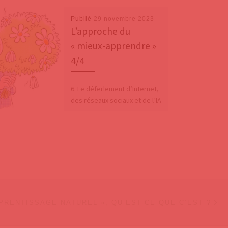
Publié
29 novembre 2023
L’approche du
« mieux-apprendre »
4/4
6. Le déferlement d’Internet,
des réseaux sociaux et de l’IA
L’évolution vertigineuse de la
technologie et des
comportements sociaux liés
aux nouvelles
Ar
 ARTICLES
PPRENTISSAGE NATUREL », QU’EST-CE QUE C’EST ?