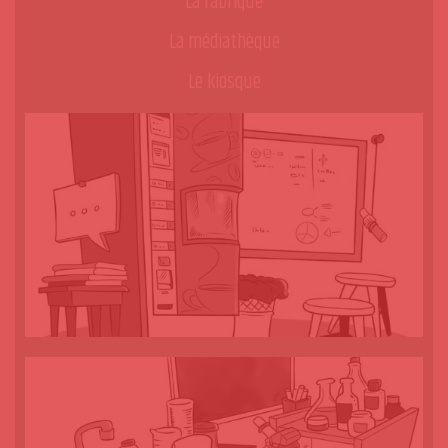
La fabrique
La médiathèque
Le kiosque